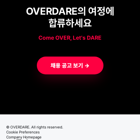
OVERDARE의 여정에
합류하세요
Come OVER, Let's DARE
채용 공고 보기 →
© OVERDARE. All rights reserved.
Cookie Preferences
Company Homepage